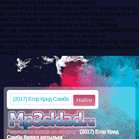
Warning: mkdir(): No such file or directory in
/ssd/www/mp3sklad.ru/poisk.php on line 110 Warning: mkdir():
No such file or directory in /ssd/www/mp3sklad.ru/poisk.php on
line 110 Warning: mkdir(): No such file or directory in
/ssd/www/mp3sklad.ru/poisk.php on line 110 Warning:
file_put_contents(/ssd/www/mp3sklad.ru/cache/0/0/8/0082d5
failed to open stream: No such file or directory in
/ssd/www/mp3sklad.ru/poisk.php on line 112 Warning: chmod():
No such file or directory in /ssd/www/mp3sklad.ru/poisk.php on
line 113
Найти
Результаты поиска по запросу "
(2017) Егор Крид
Самба белого мотылька
":