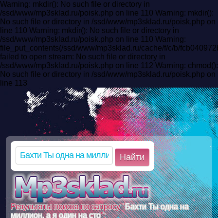
Warning: mkdir(): No such file or directory in
/ssd/www/mp3sklad.ru/poisk.php on line 110 Warning: mkdir():
No such file or directory in /ssd/www/mp3sklad.ru/poisk.php on
line 110 Warning: mkdir(): No such file or directory in
/ssd/www/mp3sklad.ru/poisk.php on line 110 Warning:
file_put_contents(/ssd/www/mp3sklad.ru/cache/f/c/b/fcb040
failed to open stream: No such file or directory in
/ssd/www/mp3sklad.ru/poisk.php on line 112 Warning: chmod():
No such file or directory in /ssd/www/mp3sklad.ru/poisk.php on
line 113
Найти
Результаты поиска по запросу "
Бахти Ты одна на
миллион, а я один на сто
":