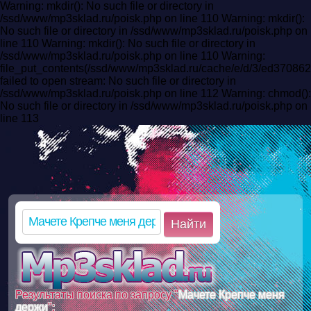
Warning: mkdir(): No such file or directory in
/ssd/www/mp3sklad.ru/poisk.php on line 110 Warning: mkdir():
No such file or directory in /ssd/www/mp3sklad.ru/poisk.php on
line 110 Warning: mkdir(): No such file or directory in
/ssd/www/mp3sklad.ru/poisk.php on line 110 Warning:
file_put_contents(/ssd/www/mp3sklad.ru/cache/e/d/3/ed370
failed to open stream: No such file or directory in
/ssd/www/mp3sklad.ru/poisk.php on line 112 Warning: chmod():
No such file or directory in /ssd/www/mp3sklad.ru/poisk.php on
line 113
Найти
Результаты поиска по запросу "
Мачете Крепче меня
держи
":