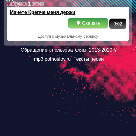
Найдено
1
ответ
Мачете Крепче меня держи
🡇 Скачать
3:02
Доступ к музыкальному сервису
Обращение к пользователям
2013-2020 ©
mp3.polnoslov.ru
Тексты песен