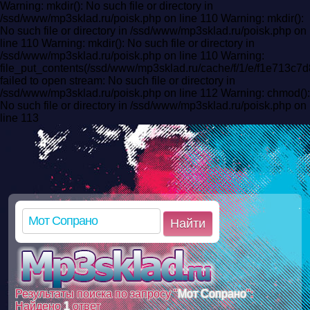
Warning: mkdir(): No such file or directory in
/ssd/www/mp3sklad.ru/poisk.php on line 110 Warning: mkdir():
No such file or directory in /ssd/www/mp3sklad.ru/poisk.php on
line 110 Warning: mkdir(): No such file or directory in
/ssd/www/mp3sklad.ru/poisk.php on line 110 Warning:
file_put_contents(/ssd/www/mp3sklad.ru/cache/f/1/e/f1e713
failed to open stream: No such file or directory in
/ssd/www/mp3sklad.ru/poisk.php on line 112 Warning: chmod():
No such file or directory in /ssd/www/mp3sklad.ru/poisk.php on
line 113
Найти
Результаты поиска по запросу "
Мот Сопрано
":
Найдено
1
ответ