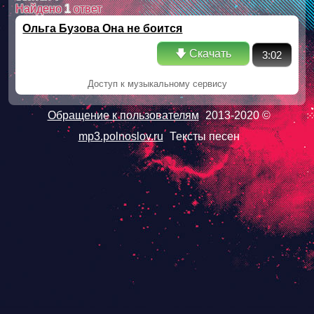
Найдено
1
ответ
Ольга Бузова Она не боится
🡇 Скачать
3:02
Доступ к музыкальному сервису
Обращение к пользователям
2013-2020 ©
mp3.polnoslov.ru
Тексты песен