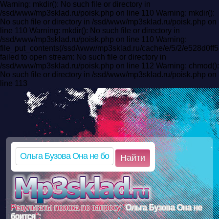
Warning: mkdir(): No such file or directory in
/ssd/www/mp3sklad.ru/poisk.php on line 110 Warning: mkdir():
No such file or directory in /ssd/www/mp3sklad.ru/poisk.php on
line 110 Warning: mkdir(): No such file or directory in
/ssd/www/mp3sklad.ru/poisk.php on line 110 Warning:
file_put_contents(/ssd/www/mp3sklad.ru/cache/e/5/2/e528d0
failed to open stream: No such file or directory in
/ssd/www/mp3sklad.ru/poisk.php on line 112 Warning: chmod():
No such file or directory in /ssd/www/mp3sklad.ru/poisk.php on
line 113
Найти
Результаты поиска по запросу "
Ольга Бузова Она не
боится
":