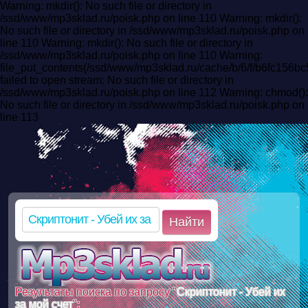
Warning: mkdir(): No such file or directory in
/ssd/www/mp3sklad.ru/poisk.php on line 110 Warning: mkdir():
No such file or directory in /ssd/www/mp3sklad.ru/poisk.php on
line 110 Warning: mkdir(): No such file or directory in
/ssd/www/mp3sklad.ru/poisk.php on line 110 Warning:
file_put_contents(/ssd/www/mp3sklad.ru/cache/b/6/f/b6fc156
failed to open stream: No such file or directory in
/ssd/www/mp3sklad.ru/poisk.php on line 112 Warning: chmod():
No such file or directory in /ssd/www/mp3sklad.ru/poisk.php on
line 113
Найти
Результаты поиска по запросу "
Скриптонит - Убей их
за мой счет
":