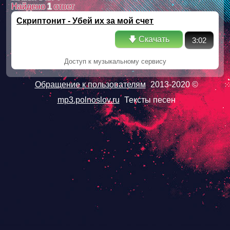
Найдено
1
ответ
Скриптонит - Убей их за мой счет
🡇 Скачать
3:02
Доступ к музыкальному сервису
Обращение к пользователям
2013-2020 ©
mp3.polnoslov.ru
Тексты песен