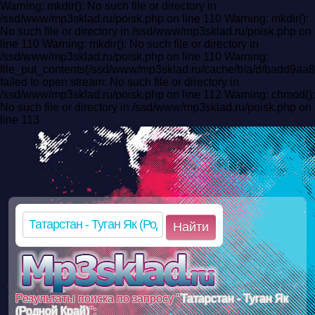
Warning: mkdir(): No such file or directory in
/ssd/www/mp3sklad.ru/poisk.php on line 110 Warning: mkdir():
No such file or directory in /ssd/www/mp3sklad.ru/poisk.php on
line 110 Warning: mkdir(): No such file or directory in
/ssd/www/mp3sklad.ru/poisk.php on line 110 Warning:
file_put_contents(/ssd/www/mp3sklad.ru/cache/b/a/d/badd9a
failed to open stream: No such file or directory in
/ssd/www/mp3sklad.ru/poisk.php on line 112 Warning: chmod():
No such file or directory in /ssd/www/mp3sklad.ru/poisk.php on
line 113
Найти
Результаты поиска по запросу "
Татарстан - Туган Як
(Родной Край)
":