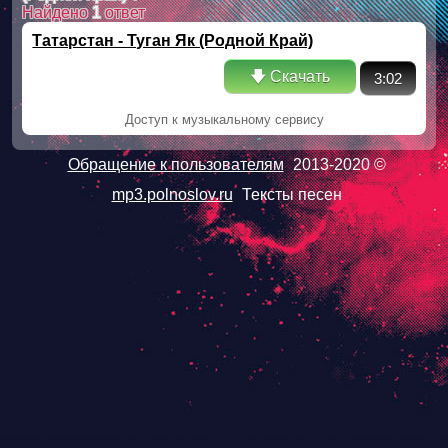
Найдено
1
ответ
Татарстан - Туган Як (Родной Край)
🡇 Скачать
3:02
Доступ к музыкальному сервису
Обращение к пользователям
2013-2020 ©
mp3.polnoslov.ru
Тексты песен