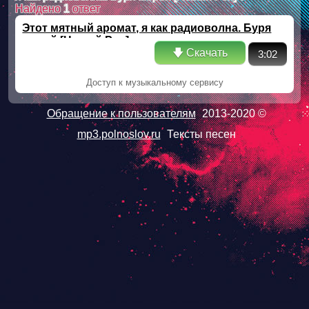
Найдено
1
ответ
Этот мятный аромат, я как радиоволна. Буря
морей [Новый Рэп]
🡇 Скачать
3:02
Доступ к музыкальному сервису
Обращение к пользователям
2013-2020 ©
mp3.polnoslov.ru
Тексты песен