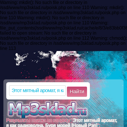
Warning: mkdir(): No such file or directory in
/ssd/www/mp3sklad.ru/poisk.php on line 110 Warning: mkdir():
No such file or directory in /ssd/www/mp3sklad.ru/poisk.php on
line 110 Warning: mkdir(): No such file or directory in
/ssd/www/mp3sklad.ru/poisk.php on line 110 Warning:
file_put_contents(/ssd/www/mp3sklad.ru/cache/e/8/3/e83bb0
failed to open stream: No such file or directory in
/ssd/www/mp3sklad.ru/poisk.php on line 112 Warning: chmod():
No such file or directory in /ssd/www/mp3sklad.ru/poisk.php on
line 113
Найти
Результаты поиска по запросу "
Этот мятный аромат,
я как радиоволна. Буря морей [Новый Рэп]
":