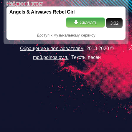
Найдено
1
ответ
Angels & Airwaves Rebel Girl
🡇 Скачать
3:02
Доступ к музыкальному сервису
Обращение к пользователям
2013-2020 ©
mp3.polnoslov.ru
Тексты песен