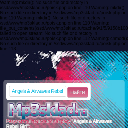
Warning: mkdir(): No such file or directory in
/ssd/www/mp3sklad.ru/poisk.php on line 110 Warning: mkdir():
No such file or directory in /ssd/www/mp3sklad.ru/poisk.php on
line 110 Warning: mkdir(): No such file or directory in
/ssd/www/mp3sklad.ru/poisk.php on line 110 Warning:
file_put_contents(/ssd/www/mp3sklad.ru/cache/9/1/5/9158b
failed to open stream: No such file or directory in
/ssd/www/mp3sklad.ru/poisk.php on line 112 Warning: chmod():
No such file or directory in /ssd/www/mp3sklad.ru/poisk.php on
line 113
Найти
Результаты поиска по запросу "
Angels & Airwaves
Rebel Girl
":