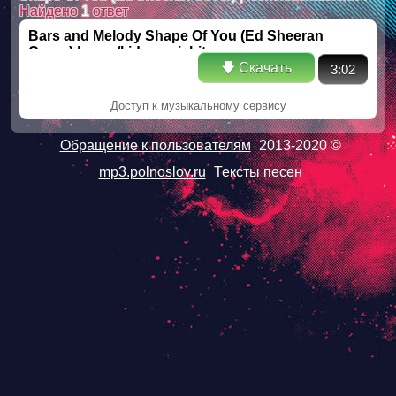
Найдено
1
ответ
Bars and Melody Shape Of You (Ed Sheeran
Cover) | .com/kidsmusichit
🡇 Скачать
3:02
Доступ к музыкальному сервису
Обращение к пользователям
2013-2020 ©
mp3.polnoslov.ru
Тексты песен