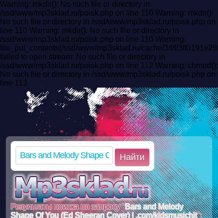
Warning: mkdir(): No such file or directory in
/ssd/www/mp3sklad.ru/poisk.php on line 110 Warning: mkdir():
No such file or directory in /ssd/www/mp3sklad.ru/poisk.php on
line 110 Warning: mkdir(): No such file or directory in
/ssd/www/mp3sklad.ru/poisk.php on line 110 Warning:
file_put_contents(/ssd/www/mp3sklad.ru/cache/3/f/f/3ff0191
failed to open stream: No such file or directory in
/ssd/www/mp3sklad.ru/poisk.php on line 112 Warning: chmod():
No such file or directory in /ssd/www/mp3sklad.ru/poisk.php on
line 113
Найти
Результаты поиска по запросу "
Bars and Melody
Shape Of You (Ed Sheeran Cover) | .com/kidsmusichit
":