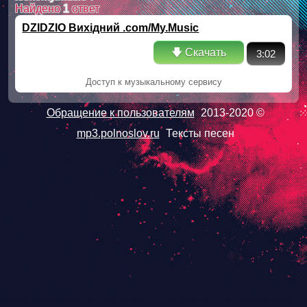
Найдено
1
ответ
DZIDZIO Вихідний .com/My.Music
🡇 Скачать
3:02
Доступ к музыкальному сервису
Обращение к пользователям
2013-2020 ©
mp3.polnoslov.ru
Тексты песен