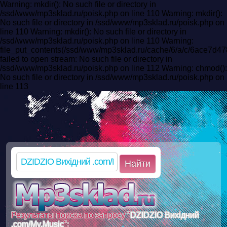
Warning: mkdir(): No such file or directory in
/ssd/www/mp3sklad.ru/poisk.php on line 110 Warning: mkdir():
No such file or directory in /ssd/www/mp3sklad.ru/poisk.php on
line 110 Warning: mkdir(): No such file or directory in
/ssd/www/mp3sklad.ru/poisk.php on line 110 Warning:
file_put_contents(/ssd/www/mp3sklad.ru/cache/6/a/c/6ace7
failed to open stream: No such file or directory in
/ssd/www/mp3sklad.ru/poisk.php on line 112 Warning: chmod():
No such file or directory in /ssd/www/mp3sklad.ru/poisk.php on
line 113
Найти
Результаты поиска по запросу "
DZIDZIO Вихідний
.com/My.Music
":