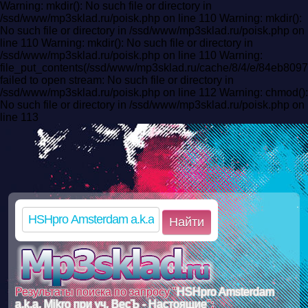
Warning: mkdir(): No such file or directory in
/ssd/www/mp3sklad.ru/poisk.php on line 110 Warning: mkdir():
No such file or directory in /ssd/www/mp3sklad.ru/poisk.php on
line 110 Warning: mkdir(): No such file or directory in
/ssd/www/mp3sklad.ru/poisk.php on line 110 Warning:
file_put_contents(/ssd/www/mp3sklad.ru/cache/8/4/e/84eb80
failed to open stream: No such file or directory in
/ssd/www/mp3sklad.ru/poisk.php on line 112 Warning: chmod():
No such file or directory in /ssd/www/mp3sklad.ru/poisk.php on
line 113
Найти
Результаты поиска по запросу "
HSHpro Amsterdam
a.k.a. Mikro при уч. ВесЪ - Настоящие
":