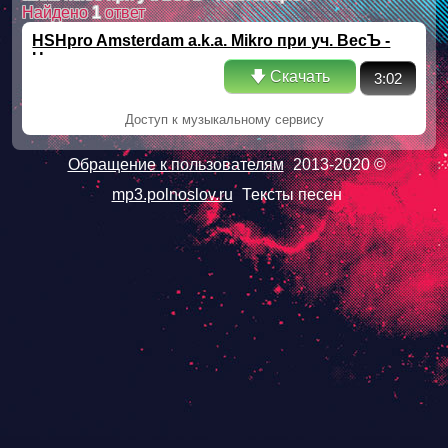
Найдено
1
ответ
HSHpro Amsterdam a.k.a. Mikro при уч. ВесЪ -
Настоящие
🡇 Скачать
3:02
Доступ к музыкальному сервису
Обращение к пользователям
2013-2020 ©
mp3.polnoslov.ru
Тексты песен