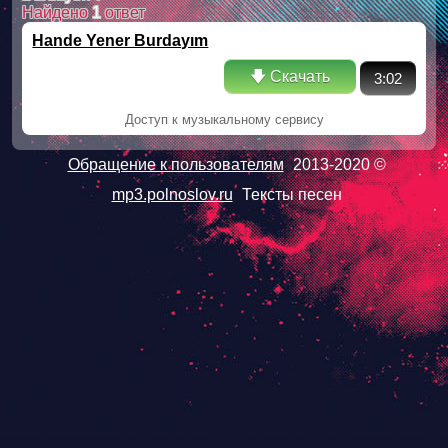
Найдено
1
ответ
Hande Yener Burdayım
🡇 Скачать
3:02
Доступ к музыкальному сервису
Обращение к пользователям
2013-2020 ©
mp3.polnoslov.ru
Тексты песен