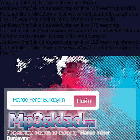
Warning: mkdir(): No such file or directory in
/ssd/www/mp3sklad.ru/poisk.php on line 110 Warning: mkdir():
No such file or directory in /ssd/www/mp3sklad.ru/poisk.php on
line 110 Warning: mkdir(): No such file or directory in
/ssd/www/mp3sklad.ru/poisk.php on line 110 Warning:
file_put_contents(/ssd/www/mp3sklad.ru/cache/e/8/f/e8f7fb4
failed to open stream: No such file or directory in
/ssd/www/mp3sklad.ru/poisk.php on line 112 Warning: chmod():
No such file or directory in /ssd/www/mp3sklad.ru/poisk.php on
line 113
Найти
Результаты поиска по запросу "
Hande Yener
Burdayım
":