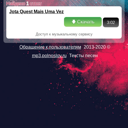
Найдено
1
ответ
Jota Quest Mais Uma Vez
🡇 Скачать
3:02
Доступ к музыкальному сервису
Обращение к пользователям
2013-2020 ©
mp3.polnoslov.ru
Тексты песен