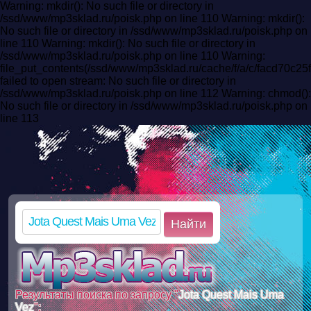
Warning: mkdir(): No such file or directory in
/ssd/www/mp3sklad.ru/poisk.php on line 110 Warning: mkdir():
No such file or directory in /ssd/www/mp3sklad.ru/poisk.php on
line 110 Warning: mkdir(): No such file or directory in
/ssd/www/mp3sklad.ru/poisk.php on line 110 Warning:
file_put_contents(/ssd/www/mp3sklad.ru/cache/f/a/c/facd70c
failed to open stream: No such file or directory in
/ssd/www/mp3sklad.ru/poisk.php on line 112 Warning: chmod():
No such file or directory in /ssd/www/mp3sklad.ru/poisk.php on
line 113
Найти
Результаты поиска по запросу "
Jota Quest Mais Uma
Vez
":