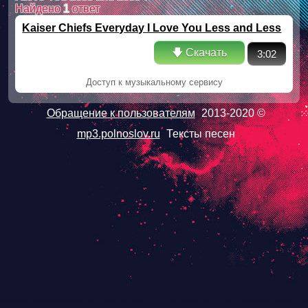
Найдено
1
ответ
Kaiser Chiefs Everyday I Love You Less and Less
🡇 Скачать
3:02
Доступ к музыкальному сервису
Обращение к пользователям
2013-2020 ©
mp3.polnoslov.ru
Тексты песен