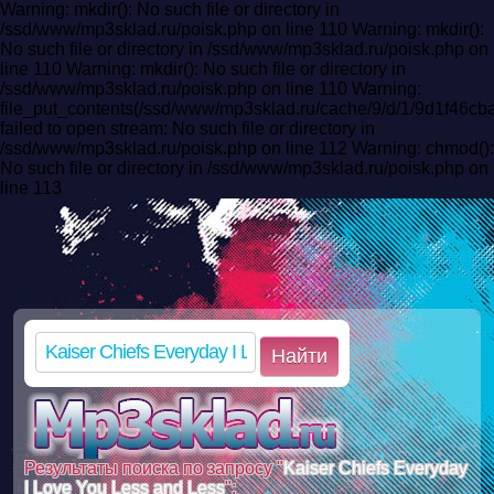
Warning: mkdir(): No such file or directory in
/ssd/www/mp3sklad.ru/poisk.php on line 110 Warning: mkdir():
No such file or directory in /ssd/www/mp3sklad.ru/poisk.php on
line 110 Warning: mkdir(): No such file or directory in
/ssd/www/mp3sklad.ru/poisk.php on line 110 Warning:
file_put_contents(/ssd/www/mp3sklad.ru/cache/9/d/1/9d1f46
failed to open stream: No such file or directory in
/ssd/www/mp3sklad.ru/poisk.php on line 112 Warning: chmod():
No such file or directory in /ssd/www/mp3sklad.ru/poisk.php on
line 113
Найти
Результаты поиска по запросу "
Kaiser Chiefs Everyday
I Love You Less and Less
":