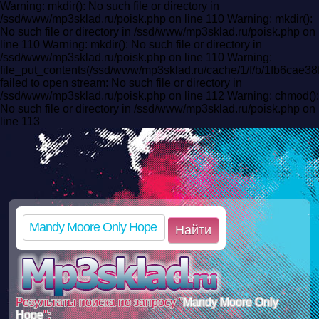
Warning: mkdir(): No such file or directory in
/ssd/www/mp3sklad.ru/poisk.php on line 110 Warning: mkdir():
No such file or directory in /ssd/www/mp3sklad.ru/poisk.php on
line 110 Warning: mkdir(): No such file or directory in
/ssd/www/mp3sklad.ru/poisk.php on line 110 Warning:
file_put_contents(/ssd/www/mp3sklad.ru/cache/1/f/b/1fb6cae
failed to open stream: No such file or directory in
/ssd/www/mp3sklad.ru/poisk.php on line 112 Warning: chmod():
No such file or directory in /ssd/www/mp3sklad.ru/poisk.php on
line 113
Найти
Результаты поиска по запросу "
Mandy Moore Only
Hope
":