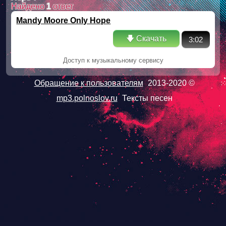
Найдено
1
ответ
Mandy Moore Only Hope
🡇 Скачать
3:02
Доступ к музыкальному сервису
Обращение к пользователям
2013-2020 ©
mp3.polnoslov.ru
Тексты песен