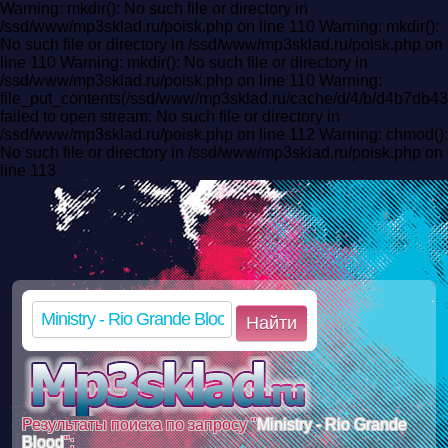
Warning: mkdir(): No such file or directory in
/ssd/www/mp3sklad.ru/poisk.php on line 110 Warning: mkdir():
No such file or directory in /ssd/www/mp3sklad.ru/poisk.php on
line 110 Warning: mkdir(): No such file or directory in
/ssd/www/mp3sklad.ru/poisk.php on line 110 Warning:
file_put_contents(/ssd/www/mp3sklad.ru/cache/d/4/b/d4b7d
failed to open stream: No such file or directory in
/ssd/www/mp3sklad.ru/poisk.php on line 112 Warning: chmod():
No such file or directory in /ssd/www/mp3sklad.ru/poisk.php on
line 113
Найти
Результаты поиска по запросу "
Ministry - Rio Grande
Blood
":