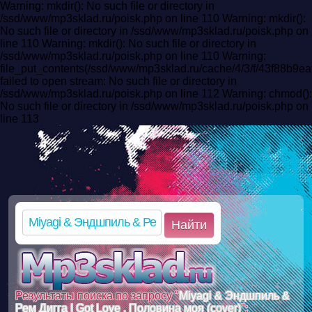
Warning: mkdir(): No such file or directory in
/ssd/www/mp3sklad.ru/poisk.php on line 110 Warning: mkdir():
No such file or directory in /ssd/www/mp3sklad.ru/poisk.php on
line 110 Warning: mkdir(): No such file or directory in
/ssd/www/mp3sklad.ru/poisk.php on line 110 Warning:
file_put_contents(/ssd/www/mp3sklad.ru/cache/4/3/f/43f88b9
failed to open stream: No such file or directory in
/ssd/www/mp3sklad.ru/poisk.php on line 112 Warning: chmod():
No such file or directory in /ssd/www/mp3sklad.ru/poisk.php on
line 113
Найти
Результаты поиска по запросу "
Miyagi & Эндшпиль &
Рем Дигга I Got Love , Половина моя (cover)
":