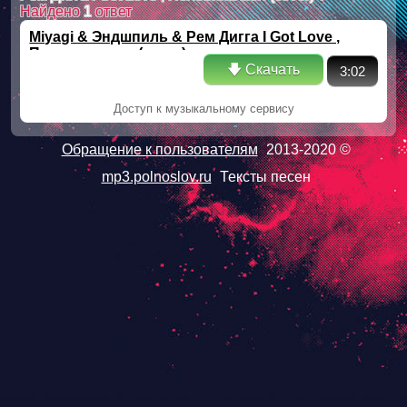
Найдено
1
ответ
Miyagi & Эндшпиль & Рем Дигга I Got Love ,
Половина моя (cover)
🡇 Скачать
3:02
Доступ к музыкальному сервису
Обращение к пользователям
2013-2020 ©
mp3.polnoslov.ru
Тексты песен