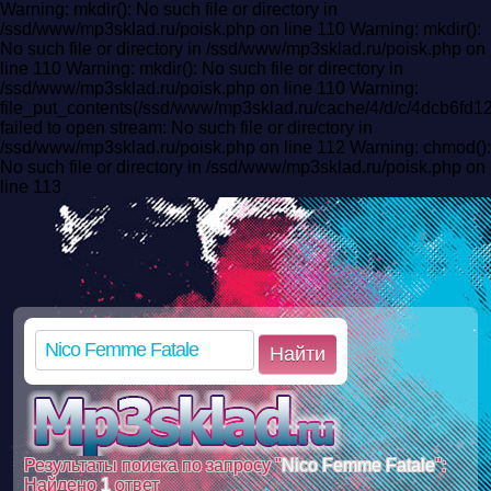
Warning: mkdir(): No such file or directory in
/ssd/www/mp3sklad.ru/poisk.php on line 110 Warning: mkdir():
No such file or directory in /ssd/www/mp3sklad.ru/poisk.php on
line 110 Warning: mkdir(): No such file or directory in
/ssd/www/mp3sklad.ru/poisk.php on line 110 Warning:
file_put_contents(/ssd/www/mp3sklad.ru/cache/4/d/c/4dcb6fd
failed to open stream: No such file or directory in
/ssd/www/mp3sklad.ru/poisk.php on line 112 Warning: chmod():
No such file or directory in /ssd/www/mp3sklad.ru/poisk.php on
line 113
Найти
Результаты поиска по запросу "
Nico Femme Fatale
":
Найдено
1
ответ