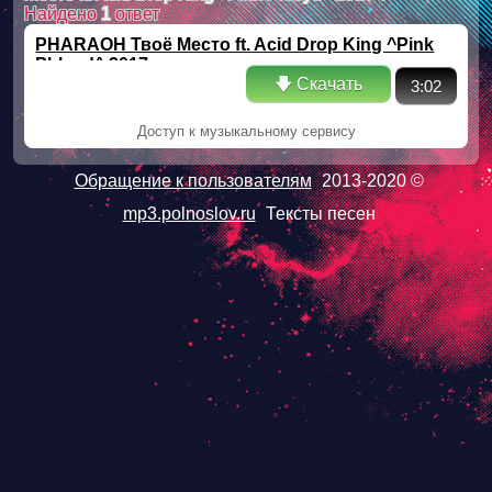
Найдено
1
ответ
PHARAOH Твоё Место ft. Acid Drop King ^Pink
Phloyd^ 2017
🡇 Скачать
3:02
Доступ к музыкальному сервису
Обращение к пользователям
2013-2020 ©
mp3.polnoslov.ru
Тексты песен