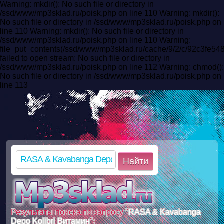
Warning: mkdir(): No such file or directory in
/ssd/www/mp3sklad.ru/poisk.php on line 110 Warning: mkdir():
No such file or directory in /ssd/www/mp3sklad.ru/poisk.php on
line 110 Warning: mkdir(): No such file or directory in
/ssd/www/mp3sklad.ru/poisk.php on line 110 Warning:
file_put_contents(/ssd/www/mp3sklad.ru/cache/9/2/c/92c3fe
failed to open stream: No such file or directory in
/ssd/www/mp3sklad.ru/poisk.php on line 112 Warning: chmod():
No such file or directory in /ssd/www/mp3sklad.ru/poisk.php on
line 113
Найти
Результаты поиска по запросу "
RASA & Kavabanga
Depo Kolibri Витамин
":