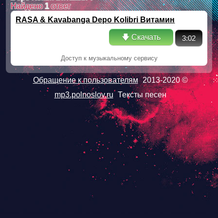
Найдено
1
ответ
RASA & Kavabanga Depo Kolibri Витамин
🡇 Скачать
3:02
Доступ к музыкальному сервису
Обращение к пользователям
2013-2020 ©
mp3.polnoslov.ru
Тексты песен